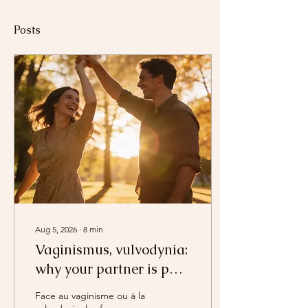
Posts
Aug 5, 2026
∙
8
min
Vaginismus, vulvodynia:
why your partner is part
of the treatment (and
Face au vaginisme ou à la
not just part of the