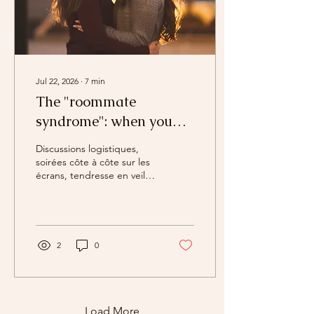
Jul 22, 2026
∙
7
min
The "roommate
syndrome": when you
share accommodation,
Discussions logistiques,
but no longer share a
soirées côte à côte sur les
écrans, tendresse en veille
life as a couple
: le syndrome des
colocataires touche des
couples qui s'aiment
encore. Ce n'est pas la fin
de l'amour — c'est un
2
0
scénario de couple qui
s'est figé. Et un scénario,
ça se réécrit.
Load More