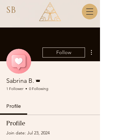
SB
More actions
Follow
Admin
Sabrina B.
1 Follower
0 Following
Profile
Profile
Join date: Jul 23, 2024