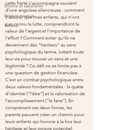
cette fierté s'accompagne souvent 
Divorce et séparation
d'une angoisse silencieuse : comment 
Relation toxique
s’assurer que mes enfants, qui n'ont 
pas connu la lutte, comprendront la 
Société
valeur de l'argent et l'importance de 
l'effort ? Comment éviter qu'ils ne 
deviennent des "héritiers" au sens 
psychologique du terme, luttant toute 
leur vie pour trouver un sens et une 
légitimité ? Ce défi ne se limite pas à 
une question de gestion financière. 
C'est un combat psychologique entre 
deux valeurs fondamentales : la quête 
d'identité ("l'être") et la valorisation de 
l'accomplissement ("le faire"). En 
comprenant ces deux forces, les 
parents peuvent créer un chemin pour 
leurs enfants qui honore à la fois leur 
héritage et leur propre potentiel.