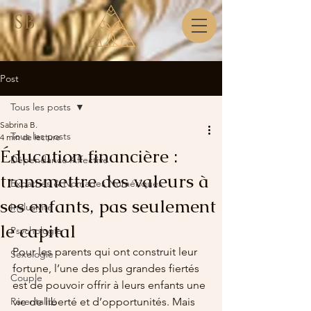
SB
Post
Tous les posts
Sabrina B.
Tous les posts
4 min de lecture
Éducation financière :
Dépendance Affective
transmettre des valeurs à
Expatriés & Nomades Numériques
ses enfants, pas seulement
Inclusivité
le capital
Psychologie
Pour les parents qui ont construit leur 
Sexologie
fortune, l’une des plus grandes fiertés 
Couple
est de pouvoir offrir à leurs enfants une 
Parentalité
vie de liberté et d’opportunités. Mais 