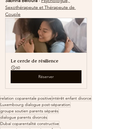
Sabrina Beloufa
 - 
Psychologue, 
Sexothérapeute et Thérapeute de 
Couple
Le cercle de résilience
60
Réserver
relation coparentale positive
intérêt enfant divorce
Luxembourg dialogue post-séparation
groupe soutien parents séparés
dialogue parents divorcés
Dubaï coparentalité constructive