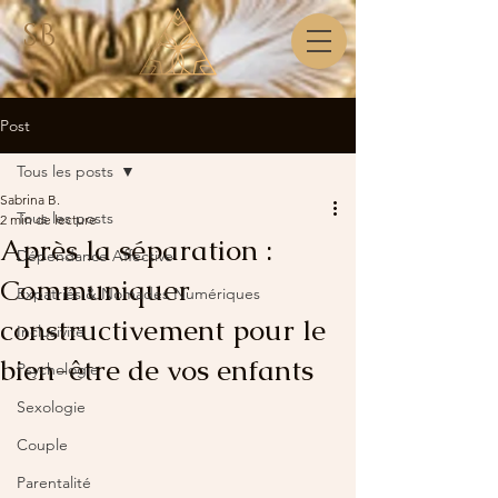
SB
Post
Tous les posts
Sabrina B.
Tous les posts
2 min de lecture
Après la séparation :
Dépendance Affective
Communiquer
Expatriés & Nomades Numériques
constructivement pour le
Inclusivité
bien-être de vos enfants
Psychologie
Sexologie
Couple
Parentalité