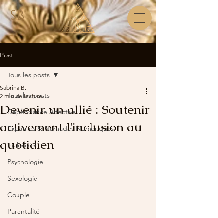
SB
Post
Tous les posts
Sabrina B.
Tous les posts
2 min de lecture
Devenir un allié : Soutenir
Dépendance Affective
activement l'inclusion au
Expatriés & Nomades Numériques
quotidien
Inclusivité
Psychologie
Sexologie
Couple
Parentalité