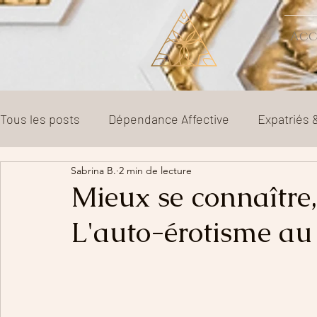
Acc
Tous les posts
Dépendance Affective
Expatriés
Sabrina B.
2 min de lecture
Sexologie
Couple
Parentalité
Divorce e
Mieux se connaître, 
L'auto-érotisme au 