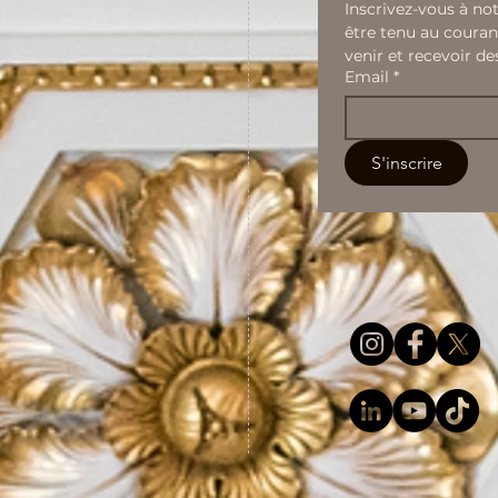
s sensations
Passion dans votre relatio
Inscrivez-vous à not
ravivent les
être tenu au couran
 le plaisir
venir et recevoir de
Email
*
S'inscrire