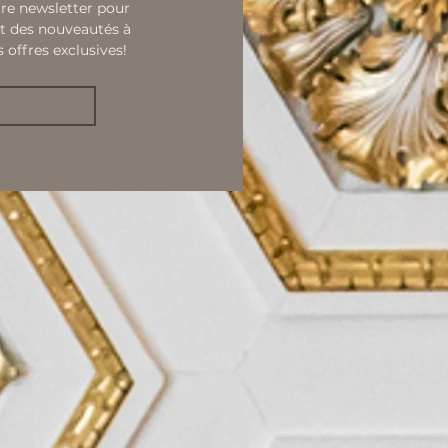
n
re newsletter pour 
t des nouveautés à 
s offres exclusives!