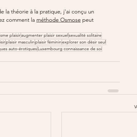
 la théorie à la pratique, j'ai conçu un 
rez comment la 
méthode Osmose
 peut 
sme plaisir
augmenter plaisir sexuel
sexualité solitaire
sir
plaisir masculin
plaisir féminin
explorer son désir seul
ques auto-érotiques
Luxembourg connaissance de soi
V