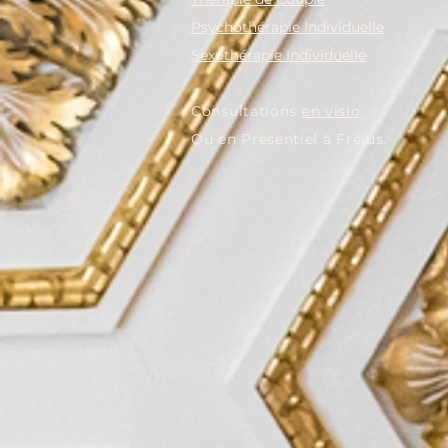
Briser le silence et retrouver
comment le
l'intimité
corporelles 
Psychothérapie Individuelle
souvenirs et
Sexothérapie Individuelle
​Consultations
en visio
Ou en Présentiel à Fréjus.