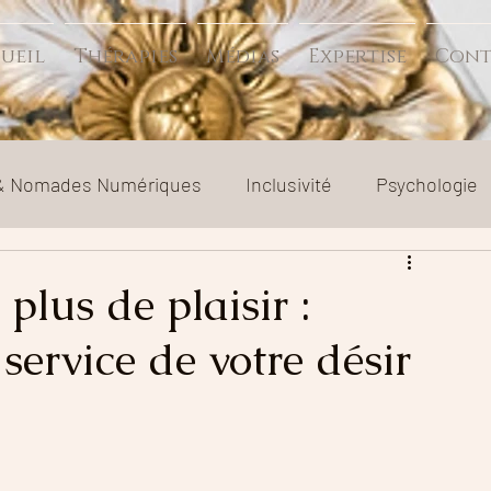
ueil
Thérapies
Médias
Expertise
Cont
 & Nomades Numériques
Inclusivité
Psychologie
t séparation
Relation toxique
Société
plus de plaisir :
service de votre désir