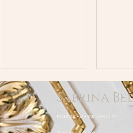
Sabrina Be
Prise de RDV sur
Doctolib
Oser la sexologie en ligne :
Sensualité 
Thérapie de Couple