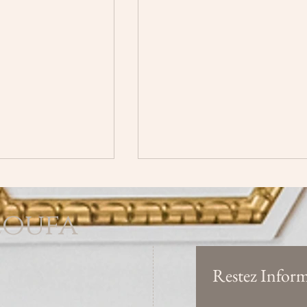
loufa
Restez Inform
et mémoire :
10 Manières de Raviver la