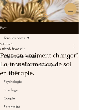
SB
Post
Tous les posts
Sabrina B.
Tous les posts
3 min de lecture
Peut-on vraiment changer?
Dépendance Affective
La transformation de soi
Expatriés & Nomades Numériques
en thérapie.
Inclusivité
Psychologie
Sexologie
Couple
Parentalité