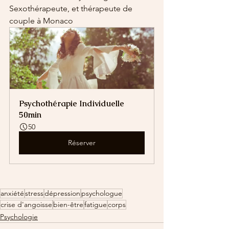
Sexothérapeute, et thérapeute de 
couple à Monaco
Psychothérapie Individuelle 
50min
50
Réserver
anxiété
stress
dépression
psychologue
crise d'angoisse
bien-être
fatigue
corps
Psychologie