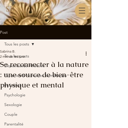
SB
Post
Tous les posts
Sabrina B.
Tous les posts
2 min de lecture
Se reconnecter à la nature
Dépendance Affective
: une source de bien-être
Expatriés & Nomades Numériques
physique et mental
Inclusivité
Psychologie
Sexologie
Couple
Parentalité