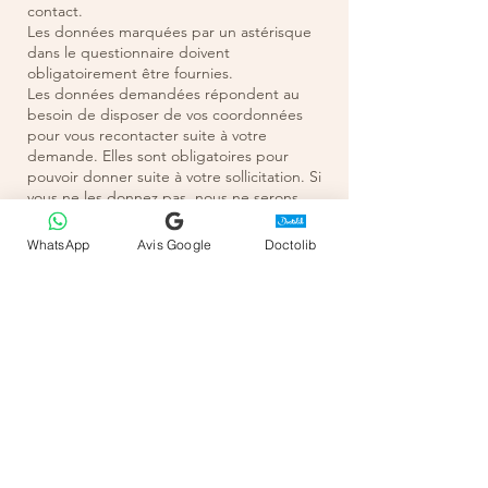
contact.
Les données marquées par un astérisque
dans le questionnaire doivent
obligatoirement être fournies.
Les données demandées répondent au
besoin de disposer de vos coordonnées
pour vous recontacter suite à votre
demande. Elles sont obligatoires pour
pouvoir donner suite à votre sollicitation. Si
vous ne les donnez pas, nous ne serons
pas en mesure de vous recontacter. En les
donnant, vous acceptez de façon claire le
WhatsApp
Avis Google
Doctolib
fait que nous les utilisions pour vous
contacter.
Le destinataire de ces données est Mme
Sabrina BELOUFA.
Les données fournies dans le formulaire
de contact ne feront l’objet d’aucun autre
traitement que celui de vous recontacter.
La durée de conservation de ces données
est variable et pourrait aller jusqu’à deux
ans en raison du développement des
activités de la société qui pourraient
intéresser une personne souhaitant un