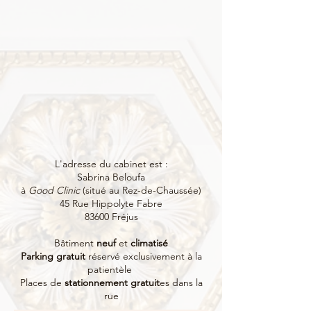
L'adresse du cabinet est :
Sabrina Beloufa
à
Good Clinic
(situé au Rez-de-Chaussée)
45 Rue Hippolyte Fabre
83600 Fréjus
Bâtiment
neuf
et
climatisé
Parking gratui
t
réservé
exclusivement à la
patientèle
Places de
stationnement gratuit
es dans la
rue