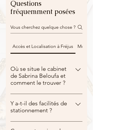
Questions
fréquemment posées
Accès et Localisation à Fréjus
Modalités de Consultati
Où se situe le cabinet
de Sabrina Beloufa et
comment le trouver ?
Le cabinet est situé au 45 Rue
Hippolyte Fabre, à Fréjus, au sein
Y a-t-il des facilités de
de la Good Clinic (situé au Rez-de-
stationnement ?
Chaussée). Le bâtiment,
Oui, l'accès est conçu pour être
anciennement connu sous le nom
très simple. Un parking privé