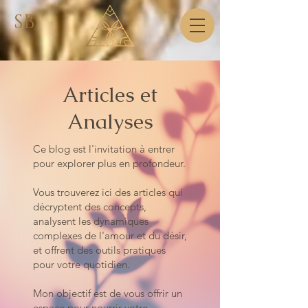
SB
Articles et
Analyses
Ce blog est l'invitation à entrer
pour explorer plus en profondeur.
Vous trouverez ici des articles qui
décryptent des concepts,
analysent les dynamiques
complexes de l'amour et du désir,
et offrent des outils pratiques
pour votre quotidien.
Mon objectif est de vous offrir un
espace pour nourrir votre