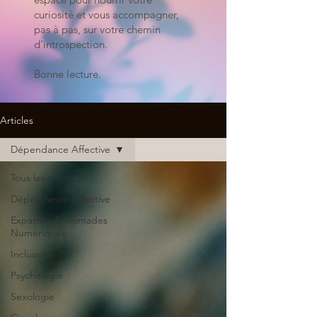
curiosité et vous accompagner,
pas à pas, sur votre chemin
d'introspection.
Bonne lecture.
Articles
Dépendance Affective
Tous les posts
Dépendance Affective
Expatriés & Nomades
Numériques
Inclusivité
Psychologie
Sexologie