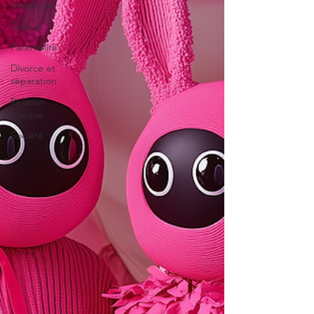
Sexologie
Couple
Parentalité
Divorce et
séparation
Relation
toxique
Société