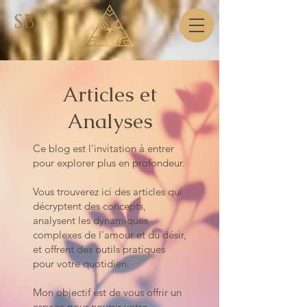
SB
Articles et
Analyses
Ce blog est l'invitation à entrer
pour explorer plus en profondeur.
Vous trouverez ici des articles qui
décryptent des concepts,
analysent les dynamiques
complexes de l'amour et du désir,
et offrent des outils pratiques
pour votre quotidien.
Mon objectif est de vous offrir un
espace pour nourrir votre