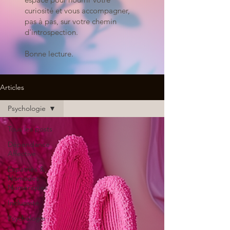
curiosité et vous accompagner,
pas à pas, sur votre chemin
d'introspection.
Bonne lecture.
Articles
Psychologie
Tous les posts
Dépendance
Affective
Expatriés &
Nomades
Numériques
Inclusivité
Psychologie