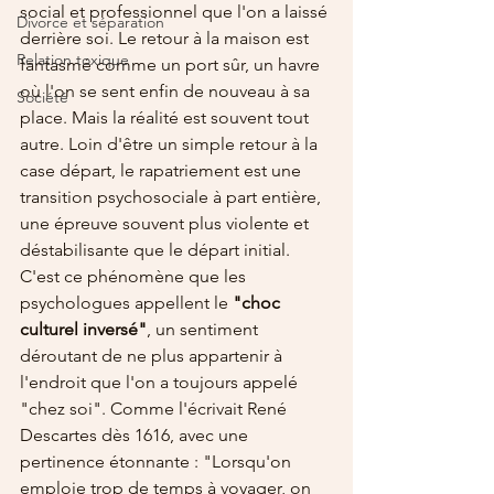
social et professionnel que l'on a laissé 
Divorce et séparation
derrière soi. Le retour à la maison est 
Relation toxique
fantasmé comme un port sûr, un havre 
où l'on se sent enfin de nouveau à sa 
Société
place. Mais la réalité est souvent tout 
autre. Loin d'être un simple retour à la 
case départ, le rapatriement est une 
transition psychosociale à part entière, 
une épreuve souvent plus violente et 
déstabilisante que le départ initial. 
C'est ce phénomène que les 
psychologues appellent le 
"choc 
culturel inversé"
, un sentiment 
déroutant de ne plus appartenir à 
l'endroit que l'on a toujours appelé 
"chez soi". Comme l'écrivait René 
Descartes dès 1616, avec une 
pertinence étonnante : "Lorsqu'on 
emploie trop de temps à voyager, on 