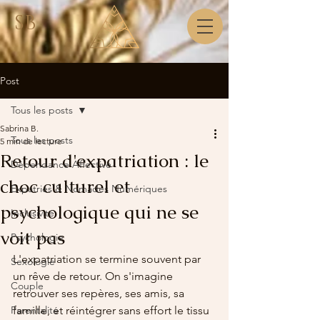
SB
Post
Tous les posts
Sabrina B.
Tous les posts
5 min de lecture
Retour d'expatriation : le
Dépendance Affective
choc culturel et
Expatriés & Nomades Numériques
psychologique qui ne se
Inclusivité
voit pas
Psychologie
L'expatriation se termine souvent par 
Sexologie
un rêve de retour. On s'imagine 
Couple
retrouver ses repères, ses amis, sa 
Parentalité
famille, et réintégrer sans effort le tissu 