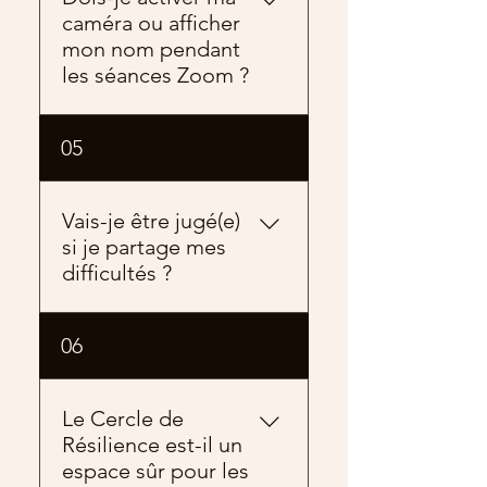
caméra ou afficher
mon nom pendant
les séances Zoom ?
Non, vous pouvez choisir de
05
laisser votre caméra éteinte
et utiliser un pseudo, dans
les séances en Zoom et sur
Vais-je être jugé(e)
le groupe.
si je partage mes
difficultés ?
Non, notre groupe est fondé
06
sur la bienveillance et
l'empathie. Chacun est
encouragé à s'exprimer
Le Cercle de
librement, sans crainte du
Résilience est-il un
jugement.
espace sûr pour les