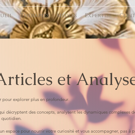
ueil
Thérapies
Médias
Expertise
Cont
Articles et Analys
er pour explorer plus en profondeur.
s qui décryptent des concepts, analysent les dynamiques complexes de 
e quotidien.
r un espace pour nourrir votre curiosité et vous accompagner, pas à p