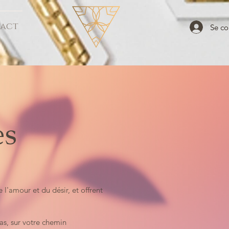
act
Se co
es
l'amour et du désir, et offrent
as, sur votre chemin