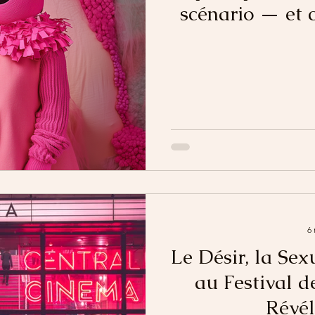
scénario — et c
6 
Le Désir, la Sex
au Festival d
Révél