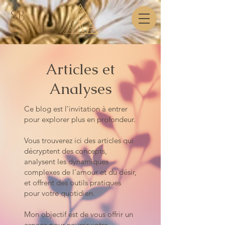
SB
Articles et
Analyses
Ce blog est l'invitation à entrer
pour explorer plus en profondeur.
Vous trouverez ici des articles qui
décryptent des concepts,
analysent les dynamiques
complexes de l'amour et du désir,
et offrent des outils pratiques
pour votre quotidien.
Mon objectif est de vous offrir un
espace pour nourrir votre