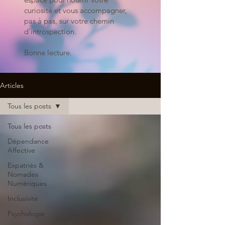
curiosité et vous accompagner,
pas à pas, sur votre chemin
d'introspection.
Bonne lecture.
Articles
Tous les posts
Tous les posts
Dépendance
Affective
Expatriés &
Nomades
Numériques
Inclusivité
Psychologie