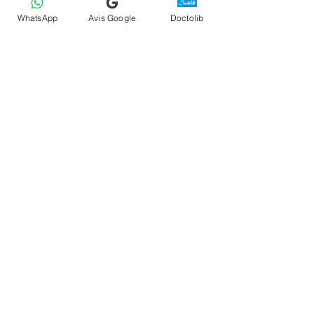
WhatsApp
Avis Google
Doctolib
Sabrina B.
2 min de lecture
Groupe de soutien relation
toxique en ligne : Se
reconstruire ensemble