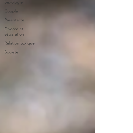
Sexologie
Couple
Parentalité
Divorce et
séparation
Relation toxique
Société