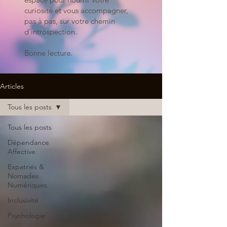
curiosité et vous accompagner,
pas à pas, sur votre chemin
d'introspection.
Bonne lecture.
Articles
Tous les posts
Tous les posts
Dépendance
Affective
Expatriés &
Nomades
Numériques
Inclusivité
Psychologie