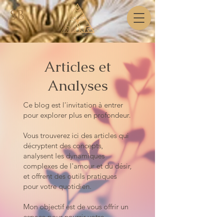
SB
Articles et
Analyses
Ce blog est l'invitation à entrer
pour explorer plus en profondeur.
Vous trouverez ici des articles qui
décryptent des concepts,
analysent les dynamiques
complexes de l'amour et du désir,
et offrent des outils pratiques
pour votre quotidien.
Mon objectif est de vous offrir un
espace pour nourrir votre