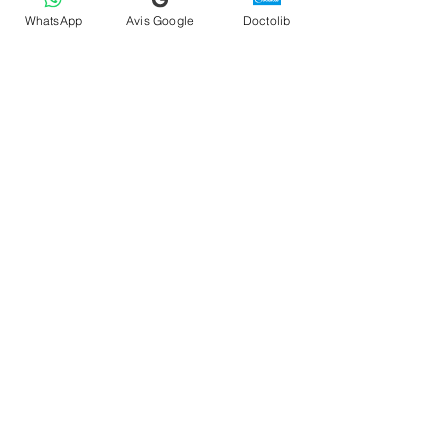
WhatsApp
Avis Google
Doctolib
Sabrina B.
2 min de lecture
Groupe de soutien relation
toxique en ligne : Se
reconstruire ensemble