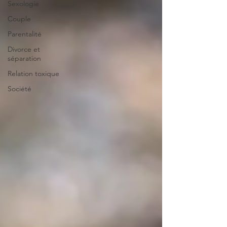
Sexologie
Couple
Parentalité
Divorce et
séparation
Relation toxique
Société