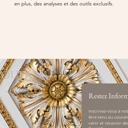
en plus, des analyses et des outils exclusifs.
loufa
Restez Inform
Inscrivez-vous à not
être tenu au couran
venir et recevoir de