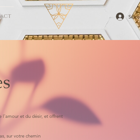
act
Se co
es
l'amour et du désir, et offrent
as, sur votre chemin