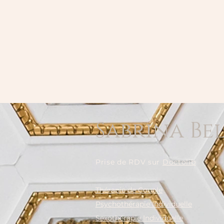
Sabrina Be
Prise de RDV sur
Doctolib
Thérapie de Couple
Psychothérapie Individuelle
Sexothérapie Individuelle