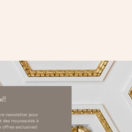
é!
re newsletter pour 
t des nouveautés à 
s offres exclusives!