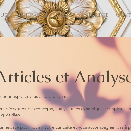
ueil
Thérapies
Médias
Expertise
Cont
Articles et Analys
er pour explorer plus en profondeur.
s qui décryptent des concepts, analysent les dynamiques complexes de 
e quotidien.
r un espace pour nourrir votre curiosité et vous accompagner, pas à p