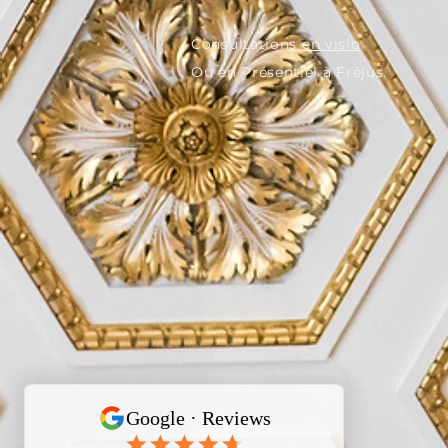
​Consultations
en visio
Ou en Présentiel à Fréjus.