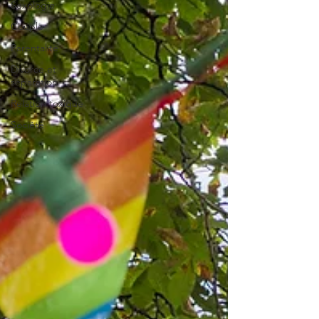
Sexologie
Couple
Parentalité
Divorce et
séparation
Relation toxique
Société