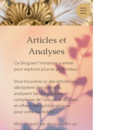
SB
Articles et
Analyses
Ce blog est l'invitation à entrer
pour explorer plus en profondeur.
Vous trouverez ici des articles qui
décryptent des concepts,
analysent les dynamiques
complexes de l'amour et du désir,
et offrent des outils pratiques
pour votre quotidien.
Mon objectif est de vous offrir un
espace pour nourrir votre