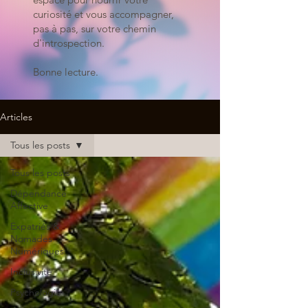
curiosité et vous accompagner,
pas à pas, sur votre chemin
d'introspection.
Bonne lecture.
Articles
Tous les posts
Tous les posts
Dépendance
Affective
Expatriés &
Nomades
Numériques
Inclusivité
Psychologie