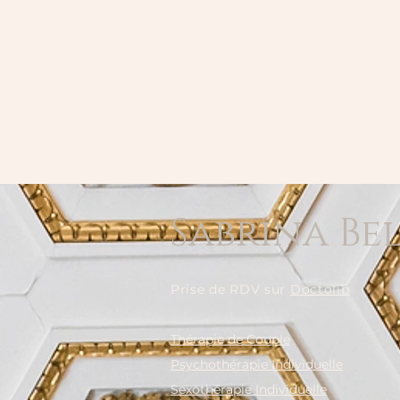
Sabrina Be
Prise de RDV sur
Doctolib
Thérapie de Couple
Psychothérapie Individuelle
Sexothérapie Individuelle