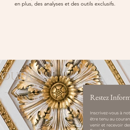
en plus, des analyses et des outils exclusifs.
loufa
Restez Inform
Inscrivez-vous à not
être tenu au couran
venir et recevoir de