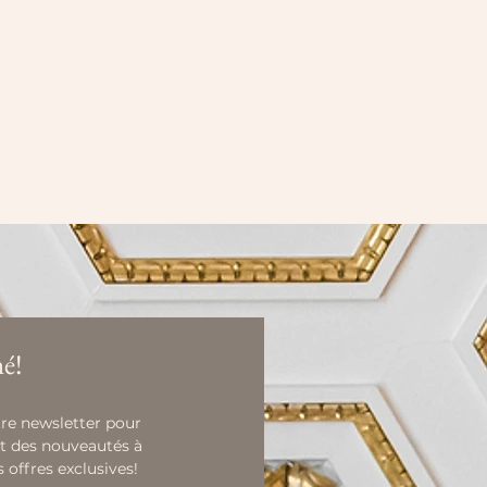
é!
re newsletter pour 
t des nouveautés à 
s offres exclusives!