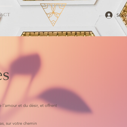
act
Se co
es
l'amour et du désir, et offrent
as, sur votre chemin