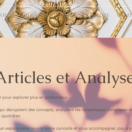
ueil
Thérapies
Médias
Expertise
Cont
Articles et Analys
er pour explorer plus en profondeur.
s qui décryptent des concepts, analysent les dynamiques complexes de 
e quotidien.
r un espace pour nourrir votre curiosité et vous accompagner, pas à p