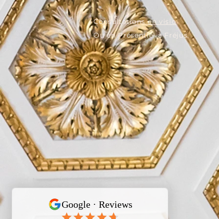
​Consultations
en visio
Ou en Présentiel à Fréjus.