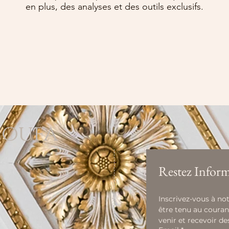
en plus, des analyses et des outils exclusifs.
loufa
Restez Inform
Inscrivez-vous à not
être tenu au couran
venir et recevoir de