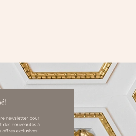
é!
re newsletter pour 
t des nouveautés à 
s offres exclusives!