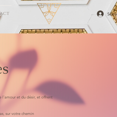
act
Se co
es
l'amour et du désir, et offrent
as, sur votre chemin