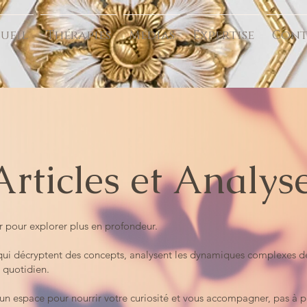
ueil
Thérapies
Médias
Expertise
Cont
Articles et Analys
er pour explorer plus en profondeur.
s qui décryptent des concepts, analysent les dynamiques complexes de 
e quotidien.
r un espace pour nourrir votre curiosité et vous accompagner, pas à p