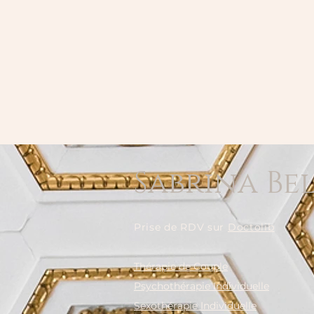
Sabrina Be
Prise de RDV sur
Doctolib
Thérapie de Couple
Psychothérapie Individuelle
Sexothérapie Individuelle