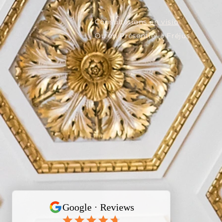
​Consultations
en visio
Ou en Présentiel à Fréjus.