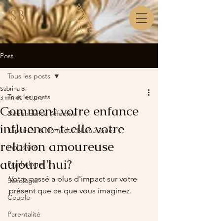
SB
Post
Tous les posts
Sabrina B.
Tous les posts
3 min de lecture
Comment votre enfance
Dépendance Affective
influence-t-elle votre
Expatriés & Nomades Numériques
relation amoureuse
Inclusivité
aujourd'hui?
Psychologie
Votre passé a plus d'impact sur votre 
Sexologie
présent que ce que vous imaginez.
Couple
Parentalité