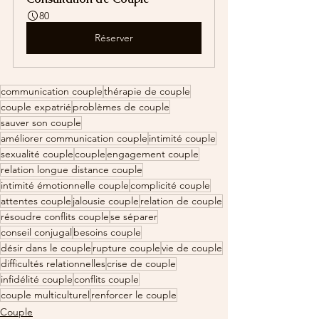
80
Réserver
communication couple
thérapie de couple
couple expatrié
problèmes de couple
sauver son couple
améliorer communication couple
intimité couple
sexualité couple
couple
engagement couple
relation longue distance couple
intimité émotionnelle couple
complicité couple
attentes couple
jalousie couple
relation de couple
résoudre conflits couple
se séparer
conseil conjugal
besoins couple
désir dans le couple
rupture couple
vie de couple
difficultés relationnelles
crise de couple
infidélité couple
conflits couple
couple multiculturel
renforcer le couple
Couple