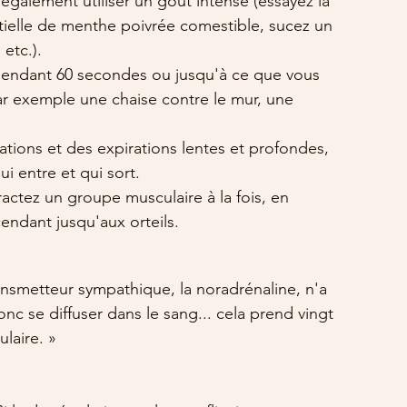
galement utiliser un goût intense (essayez la 
ntielle de menthe poivrée comestible, sucez un 
etc.).
 pendant 60 secondes ou jusqu'à ce que vous 
ar exemple une chaise contre le mur, une 
rations et des expirations lentes et profondes, 
i entre et qui sort.
ractez un groupe musculaire à la fois, en 
ndant jusqu'aux orteils. 
ansmetteur sympathique, la noradrénaline, n'a 
nc se diffuser dans le sang... cela prend vingt 
laire. »