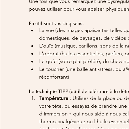
Une fois que vous remarquez une dysrégulati
pouvez utiliser pour vous apaiser physique
En utilisant vos cinq sens :
La vue (des images apaisantes telles q
domestiques, de paysages, de vidéos 
L'ouïe (musique, carillons, sons de la n
L'odorat (huiles essentielles, parfum, o
Le goût (votre plat préféré, du chewi
Le toucher (une balle anti-stress, du 
sl
réconfortant)
La technique TIPP (outil de tolérance à la détr
Température
 : Utilisez de la glace ou 
votre tête, ou essayez de prendre une d
d'immersion » qui nous aide à nous cal
thermo-analgésique ou l'huile essentie