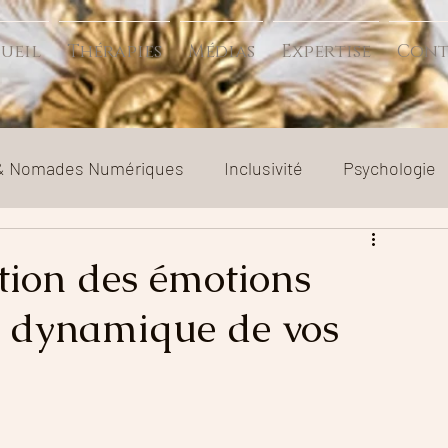
ueil
Thérapies
Médias
Expertise
Cont
 & Nomades Numériques
Inclusivité
Psychologie
t séparation
Relation toxique
Société
tion des émotions
a dynamique de vos