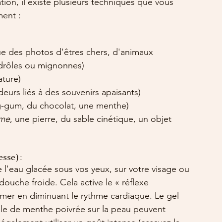
on, il existe plusieurs techniques que vous 
ment :
ue des photos d'êtres chers, d'animaux 
drôles ou mignonnes)
ature)
deurs liés à des souvenirs apaisants)
ng-gum, du chocolat, une menthe)
ime
, une pierre, du sable cinétique, un objet 
esse) :
de l'eau glacée sous vos yeux, sur votre visage ou 
ouche froide. Cela active le « réflexe 
mer en diminuant le rythme cardiaque. Le gel 
lle de menthe poivrée sur la peau peuvent 