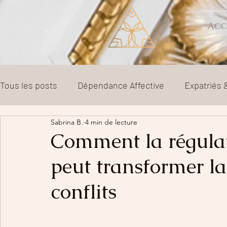
Acc
Tous les posts
Dépendance Affective
Expatriés
Sabrina B.
4 min de lecture
Sexologie
Couple
Parentalité
Divorce e
Comment la régula
peut transformer l
conflits