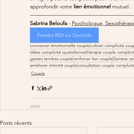
approfondir votre 
lien émotionnel
 mutuel.
Sabrina Beloufa
 - 
Psychologue, Sexothérap
Prendre RDV sur Doctolib
connexion émotionnelle couple
cultiver complicité cou
idées complicité quotidienne
thérapie couple complici
gestes tendres couple
renforcer lien couple
Genève ren
améliorer intimité couple
consultation couple complicit
Couple
Posts récents