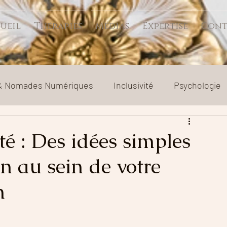
ueil
Thérapies
Médias
Expertise
Cont
 & Nomades Numériques
Inclusivité
Psychologie
t séparation
Relation toxique
Société
té : Des idées simples
en au sein de votre
n