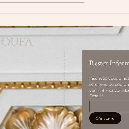
e : Éducation
Comment la régulation de
ingues et
émotions peut transforme
- Défis &
la dynamique de vos confl
loufa
Restez Inform
Inscrivez-vous à not
être tenu au couran
venir et recevoir de
Email
*
S'inscrire