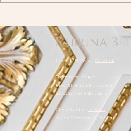
Faire fleurir le dialogue : La
Couple mixt
communication non violente
enfants bil
dans votre couple au
biculturels 
printemps
Conseils
Sabrina Be
Prise de RDV sur
Doctolib
Thérapie de Couple
Psychothérapie Individuelle
Sexothérapie Individuelle
​Consultations
en visio
Ou en Présentiel à Fréjus.