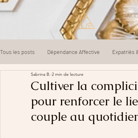
Acc
Tous les posts
Dépendance Affective
Expatriés
Sabrina B.
2 min de lecture
Sexologie
Couple
Parentalité
Divorce e
Cultiver la complici
pour renforcer le li
couple au quotidie