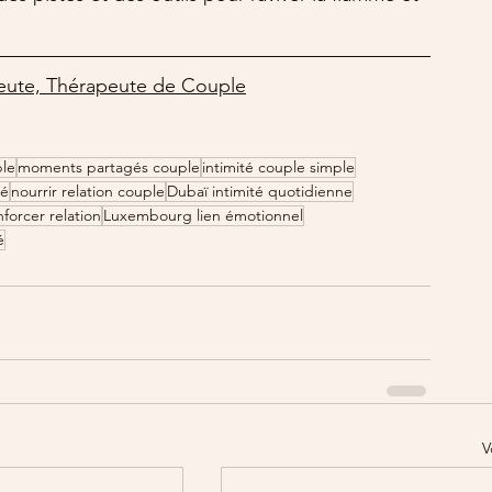
eute, Thérapeute de Couple
ple
moments partagés couple
intimité couple simple
té
nourrir relation couple
Dubaï intimité quotidienne
forcer relation
Luxembourg lien émotionnel
é
V