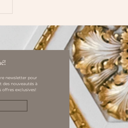
s
r
its
é!
re newsletter pour 
t des nouveautés à 
s offres exclusives!