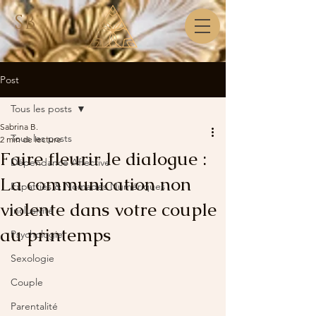
SB
Post
Tous les posts
Sabrina B.
Tous les posts
2 min de lecture
Faire fleurir le dialogue :
Dépendance Affective
La communication non
Expatriés & Nomades Numériques
violente dans votre couple
Inclusivité
au printemps
Psychologie
Sexologie
Couple
Parentalité