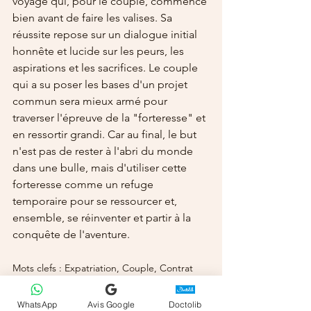
voyage qui, pour le couple, commence 
bien avant de faire les valises. Sa 
réussite repose sur un dialogue initial 
honnête et lucide sur les peurs, les 
aspirations et les sacrifices. Le couple 
qui a su poser les bases d'un projet 
commun sera mieux armé pour 
traverser l'épreuve de la "forteresse" et 
en ressortir grandi. Car au final, le but 
n'est pas de rester à l'abri du monde 
dans une bulle, mais d'utiliser cette 
forteresse comme un refuge 
temporaire pour se ressourcer et, 
ensemble, se réinventer et partir à la 
conquête de l'aventure.
Mots clefs : Expatriation, Couple, Contrat 
psychologique, Résilience, Communication, 
Conflit, Forteresse, Mobilité internationale
WhatsApp
Avis Google
Doctolib