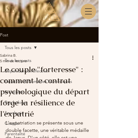
SB
Post
Tous les posts
Sabrina B.
Tous les posts
5 min de lecture
Le couple "forteresse" :
Dépendance Affective
comment le contrat
Expatriés & Nomades Numériques
psychologique du départ
Inclusivité
forge la résilience de
Psychologie
l'expatrié
Sexologie
L'expatriation se présente sous une 
Couple
double facette, une véritable médaille 
Parentalité
de Janus. D'un côté, elle est une 