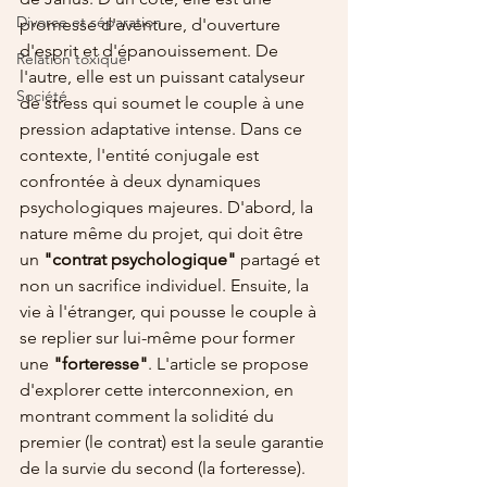
Divorce et séparation
promesse d'aventure, d'ouverture 
d'esprit et d'épanouissement. De 
Relation toxique
l'autre, elle est un puissant catalyseur 
Société
de stress qui soumet le couple à une 
pression adaptative intense. Dans ce 
contexte, l'entité conjugale est 
confrontée à deux dynamiques 
psychologiques majeures. D'abord, la 
nature même du projet, qui doit être 
un 
"contrat psychologique"
 partagé et 
non un sacrifice individuel. Ensuite, la 
vie à l'étranger, qui pousse le couple à 
se replier sur lui-même pour former 
une 
"forteresse"
. L'article se propose 
d'explorer cette interconnexion, en 
montrant comment la solidité du 
premier (le contrat) est la seule garantie 
de la survie du second (la forteresse).