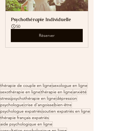
Psychothérapie Individuelle
50
Réserver
thérapie de couple en ligne
sexologue en ligne
sexothérapie en ligne
thérapie en ligne
anxiété
stress
psychothérapie en ligne
dépression
psychologue
crise d'angoisse
bien-être
psychologue expatriés
soutien expatriés en ligne
thérapie français expatriés
aide psychologique en ligne
consultation psychologique en ligne