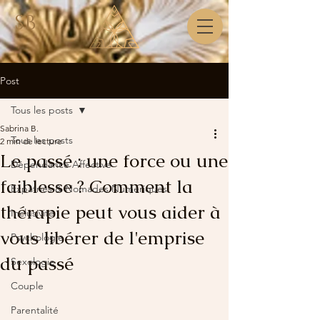
SB
Post
Tous les posts
Sabrina B.
Tous les posts
2 min de lecture
Le passé : une force ou une
Dépendance Affective
faiblesse ? Comment la
Expatriés & Nomades Numériques
thérapie peut vous aider à
Inclusivité
vous libérer de l'emprise
Psychologie
du passé
Sexologie
Couple
Parentalité