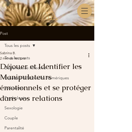
SB
Post
Tous les posts
Sabrina B.
Tous les posts
2 min de lecture
Déjouer et Identifier les
Dépendance Affective
Manipulateurs
Expatriés & Nomades Numériques
émotionnels et se protéger
Inclusivité
dans vos relations
Psychologie
Sexologie
Couple
Parentalité