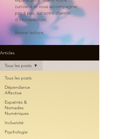
curiosité et vous accompagner,
pas à pas, sur votre chemin
d'introspection.
Bonne lecture.
Articles
Tous les posts
Tous les posts
Dépendance
Affective
Expatriés &
Nomades
Numériques
Inclusivité
Psychologie