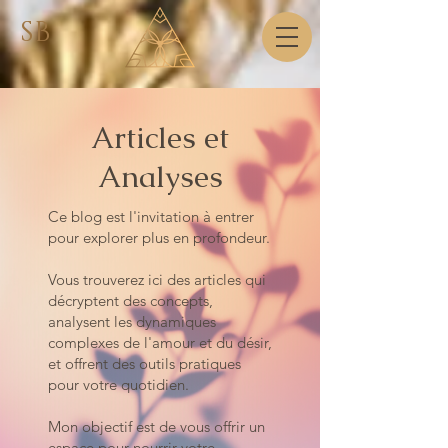
SB
Articles et
Analyses
Ce blog est l'invitation à entrer
pour explorer plus en profondeur.
Vous trouverez ici des articles qui
décryptent des concepts,
analysent les dynamiques
complexes de l'amour et du désir,
et offrent des outils pratiques
pour votre quotidien.
Mon objectif est de vous offrir un
espace pour nourrir votre